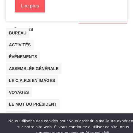
Lire plus
CATÉGORIES
BUREAU
ACTIVITÉS
ÉVÉNEMENTS
ASSEMBLÉE GÉNÉRALE
LE C.A.R.S EN IMAGES
VOYAGES
LE MOT DU PRÉSIDENT
SORTIES
Nous utilisons des cookies pour vous garantir la meilleure expérie
sur notre site web. Si vous continuez à utiliser ce site, nous
ARCHIVES
supposerons que vous en êtes satisfait.