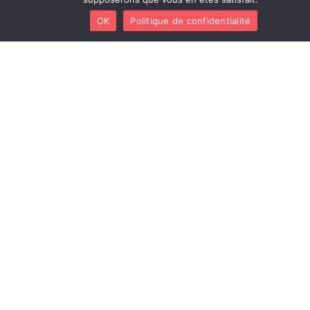
OK
Politique de confidentialité
DERNIÈRES
LE CARS
NOUS
INFORMATIONS
TROUVER
L’association
MA.AT
Club
Les
Arcachonnais
Esplanade
de la
activités
Retraite
Georges
Sportive
Règlement
Pompidou,
intérieur
22 Bd
Mentions
Général
légales
Leclerc,
RGPD
33120
Arcachon
contact@cars33.co
Mercredi :
10:00 –
12:00