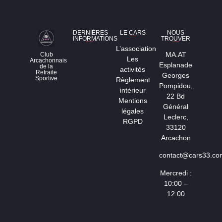
DERNIÈRES
LE CARS
NOUS
INFORMATIONS
TROUVER
L’association
MA.AT
Club
Les
Arcachonnais
Esplanade
de la
activités
Retraite
Georges
Sportive
Règlement
Pompidou,
intérieur
22 Bd
Mentions
Général
légales
Leclerc,
RGPD
33120
Arcachon
contact@cars33.co
Mercredi :
10:00 –
12:00