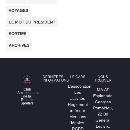
VOYAGES
LE MOT DU PRÉSIDENT
SORTIES
ARCHIVES
DERNIÈRES
LE CARS
NOUS
INFORMATIONS
TROUVER
L’association
MA.AT
Club
Les
Arcachonnais
Esplanade
de la
activités
Retraite
Georges
Sportive
Règlement
Pompidou,
intérieur
22 Bd
Mentions
Général
légales
Leclerc,
RGPD