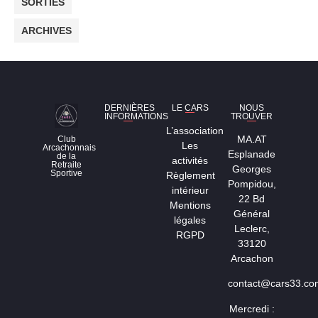
SORTIES
ARCHIVES
DERNIÈRES
LE CARS
NOUS
INFORMATIONS
TROUVER
L’association
MA.AT
Club
Les
Arcachonnais
Esplanade
de la
activités
Retraite
Georges
Sportive
Règlement
Pompidou,
intérieur
22 Bd
Mentions
Général
légales
Leclerc,
RGPD
33120
Arcachon
contact@cars33.co
Mercredi :