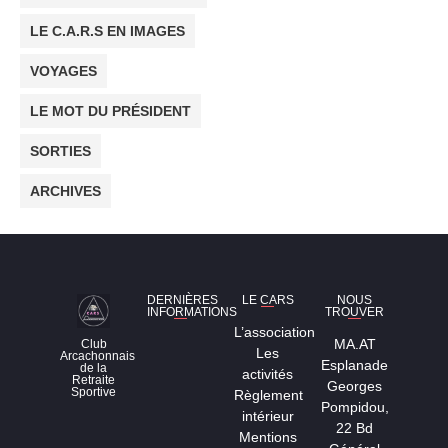
LE C.A.R.S EN IMAGES
VOYAGES
LE MOT DU PRÉSIDENT
SORTIES
ARCHIVES
DERNIÈRES
LE CARS
NOUS
INFORMATIONS
TROUVER
L’association
MA.AT
Club
Les
Arcachonnais
Esplanade
de la
activités
Retraite
Georges
Sportive
Règlement
Pompidou,
intérieur
22 Bd
Mentions