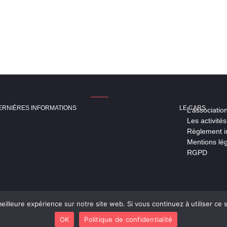
ERNIÈRES INFORMATIONS
LE CARS
L’associatio
Les activités
Règlement in
Mentions lé
RGPD
eilleure expérience sur notre site web. Si vous continuez à utiliser ce
OK
Politique de confidentialité
© 2024 – CARS 33 – DESIGN BY
AGENCE HATCHI
– TOUS DROITS RÉSERVÉ