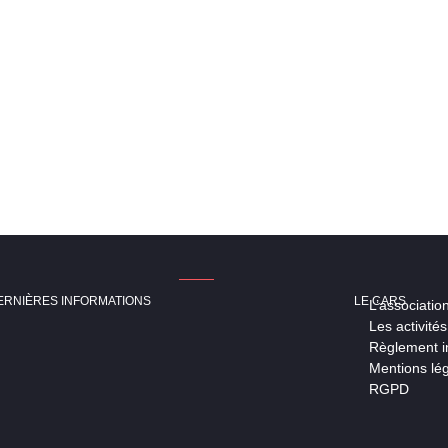
ERNIÈRES INFORMATIONS
LE CARS
L’associatio
Les activités
Règlement in
Mentions lé
RGPD