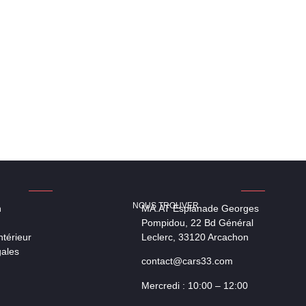
NOUS TROUVER
n
MA.AT Esplanade Georges
Pompidou, 22 Bd Général
térieur
Leclerc, 33120 Arcachon
gales
contact@cars33.com
Mercredi : 10:00 – 12:00