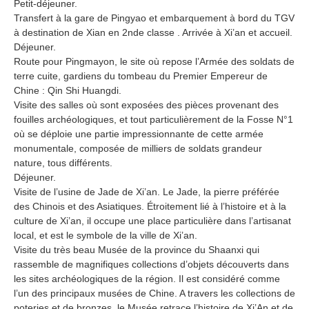
Petit-déjeuner.
Transfert à la gare de Pingyao et embarquement à bord du TGV
à destination de Xian en 2nde classe . Arrivée à Xi’an et accueil.
Déjeuner.
Route pour Pingmayon, le site où repose l’Armée des soldats de
terre cuite, gardiens du tombeau du Premier Empereur de
Chine : Qin Shi Huangdi.
Visite des salles où sont exposées des pièces provenant des
fouilles archéologiques, et tout particulièrement de la Fosse N°1
où se déploie une partie impressionnante de cette armée
monumentale, composée de milliers de soldats grandeur
nature, tous différents.
Déjeuner.
Visite de l’usine de Jade de Xi’an. Le Jade, la pierre préférée
des Chinois et des Asiatiques. Étroitement lié à l’histoire et à la
culture de Xi’an, il occupe une place particulière dans l’artisanat
local, et est le symbole de la ville de Xi’an.
Visite du très beau Musée de la province du Shaanxi qui
rassemble de magnifiques collections d’objets découverts dans
les sites archéologiques de la région. Il est considéré comme
l’un des principaux musées de Chine. A travers les collections de
poteries et de bronzes, le Musée retrace l’histoire de Xi’An et de