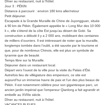
Dîner au restaurant, nuit à l’hôtel.
Jour 3 : PÉKIN
Distance à parcourir : environ 180 kms aller/retour
Petit déjeuner.
Escapade à la Grande Muraille de Chine de Juyongguan, située
à 90 km de Pékin. Également appelée le « Long Mur des 10 000
li », elle s’étend de la côte Est jusqu’au désert de Gobi. Sa
construction a débuté il y a 2 000 ans, mobilisant des centaines
de milliers d’ouvriers. Il est intéressant de noter que la muraille,
longtemps tombée dans l’oubli, a été sauvée par le tourisme et
que, pour de nombreux Chinois, elle est plus un symbole de
tyrannie que de beauté.
Temps libre sur la Muraille.
Déjeuner dans un restaurant local.
Départ vers l’ouest de la ville pour la visite du Palais d’Été.
Autrefois lieu de villégiature des empereurs, ce site est
aujourd’hui un immense havre de paix et l’un des plus beaux de
Pékin. Il est notamment célèbre pour son gigantesque parc, un
ancien jardin impérial que l’empereur Qianlong a fait agrandir et
embellir au XVIIIe siècle.
Dîner au restaurant, nuit à l’hôtel.
VACANCES BLEUES