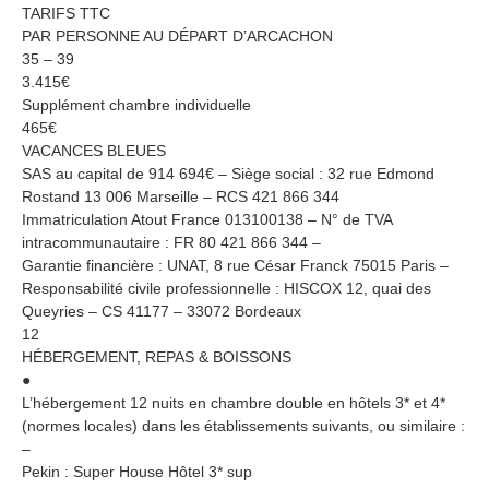
TARIFS TTC
PAR PERSONNE AU DÉPART D’ARCACHON
35 – 39
3.415€
Supplément chambre individuelle
465€
VACANCES BLEUES
SAS au capital de 914 694€ – Siège social : 32 rue Edmond
Rostand 13 006 Marseille – RCS 421 866 344
Immatriculation Atout France 013100138 – N° de TVA
intracommunautaire : FR 80 421 866 344 –
Garantie financière : UNAT, 8 rue César Franck 75015 Paris –
Responsabilité civile professionnelle : HISCOX 12, quai des
Queyries – CS 41177 – 33072 Bordeaux
12
HÉBERGEMENT, REPAS & BOISSONS
●
L’hébergement 12 nuits en chambre double en hôtels 3* et 4*
(normes locales) dans les établissements suivants, ou similaire :
–
Pekin : Super House Hôtel 3* sup