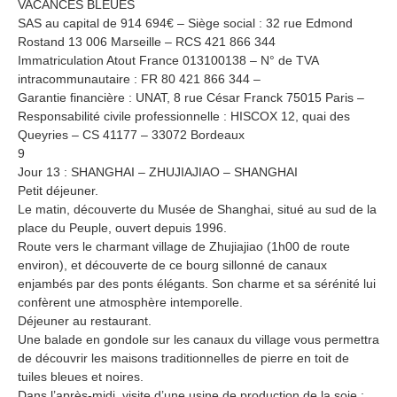
VACANCES BLEUES
SAS au capital de 914 694€ – Siège social : 32 rue Edmond
Rostand 13 006 Marseille – RCS 421 866 344
Immatriculation Atout France 013100138 – N° de TVA
intracommunautaire : FR 80 421 866 344 –
Garantie financière : UNAT, 8 rue César Franck 75015 Paris –
Responsabilité civile professionnelle : HISCOX 12, quai des
Queyries – CS 41177 – 33072 Bordeaux
9
Jour 13 : SHANGHAI – ZHUJIAJIAO – SHANGHAI
Petit déjeuner.
Le matin, découverte du Musée de Shanghai, situé au sud de la
place du Peuple, ouvert depuis 1996.
Route vers le charmant village de Zhujiajiao (1h00 de route
environ), et découverte de ce bourg sillonné de canaux
enjambés par des ponts élégants. Son charme et sa sérénité lui
confèrent une atmosphère intemporelle.
Déjeuner au restaurant.
Une balade en gondole sur les canaux du village vous permettra
de découvrir les maisons traditionnelles de pierre en toit de
tuiles bleues et noires.
Dans l’après-midi, visite d’une usine de production de la soie :