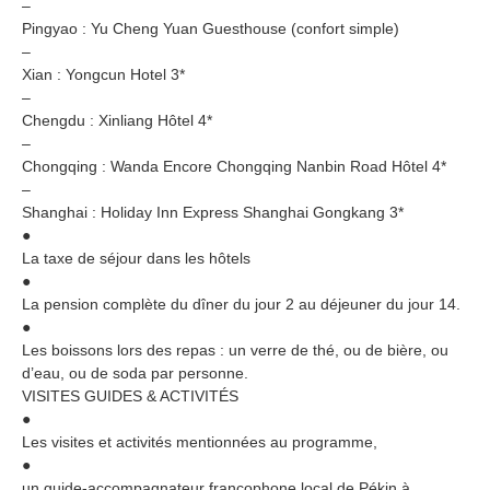
–
Pingyao : Yu Cheng Yuan Guesthouse (confort simple)
–
Xian : Yongcun Hotel 3*
–
Chengdu : Xinliang Hôtel 4*
–
Chongqing : Wanda Encore Chongqing Nanbin Road Hôtel 4*
–
Shanghai : Holiday Inn Express Shanghai Gongkang 3*
●
La taxe de séjour dans les hôtels
●
La pension complète du dîner du jour 2 au déjeuner du jour 14.
●
Les boissons lors des repas : un verre de thé, ou de bière, ou
d’eau, ou de soda par personne.
VISITES GUIDES & ACTIVITÉS
●
Les visites et activités mentionnées au programme,
●
un guide-accompagnateur francophone local de Pékin à