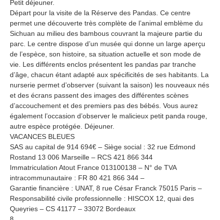
Petit déjeuner.
Départ pour la visite de la Réserve des Pandas. Ce centre
permet une découverte très complète de l’animal emblème du
Sichuan au milieu des bambous couvrant la majeure partie du
parc. Le centre dispose d’un musée qui donne un large aperçu
de l’espèce, son histoire, sa situation actuelle et son mode de
vie. Les différents enclos présentent les pandas par tranche
d’âge, chacun étant adapté aux spécificités de ses habitants. La
nurserie permet d’observer (suivant la saison) les nouveaux nés
et des écrans passent des images des différentes scènes
d’accouchement et des premiers pas des bébés. Vous aurez
également l’occasion d’observer le malicieux petit panda rouge,
autre espèce protégée. Déjeuner.
VACANCES BLEUES
SAS au capital de 914 694€ – Siège social : 32 rue Edmond
Rostand 13 006 Marseille – RCS 421 866 344
Immatriculation Atout France 013100138 – N° de TVA
intracommunautaire : FR 80 421 866 344 –
Garantie financière : UNAT, 8 rue César Franck 75015 Paris –
Responsabilité civile professionnelle : HISCOX 12, quai des
Queyries – CS 41177 – 33072 Bordeaux
8