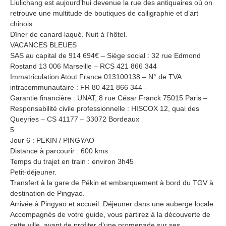
Liulichang est aujourd’hui devenue la rue des antiquaires où on
retrouve une multitude de boutiques de calligraphie et d’art
chinois.
Dîner de canard laqué. Nuit à l’hôtel.
VACANCES BLEUES
SAS au capital de 914 694€ – Siège social : 32 rue Edmond
Rostand 13 006 Marseille – RCS 421 866 344
Immatriculation Atout France 013100138 – N° de TVA
intracommunautaire : FR 80 421 866 344 –
Garantie financière : UNAT, 8 rue César Franck 75015 Paris –
Responsabilité civile professionnelle : HISCOX 12, quai des
Queyries – CS 41177 – 33072 Bordeaux
5
Jour 6 : PEKIN / PINGYAO
Distance à parcourir : 600 kms
Temps du trajet en train : environ 3h45
Petit-déjeuner.
Transfert à la gare de Pékin et embarquement à bord du TGV à
destination de Pingyao.
Arrivée à Pingyao et accueil. Déjeuner dans une auberge locale.
Accompagnés de votre guide, vous partirez à la découverte de
cette ville, avant de profiter d’une promenade sur ses