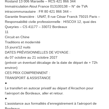
Rostand 13 006 Marseille – RCS 421 866 344
Immatriculation Atout France 013100138 – N° de TVA
intracommunautaire : FR 80 421 866 344 –
Garantie financière : UNAT, 8 rue César Franck 75015 Paris –
Responsabilité civile professionnelle : HISCOX 12, quai des
Queyries – CS 41177 – 33072 Bordeaux
11
Circuit en Chine
Traditions et modernité
15 jours/12 nuits
DATES PRÉVISIONNELLES DE VOYAGE :
du 07 octobre au 21 octobre 2027
(prévoir un éventuel décalage de la date de départ de + 72h
environ)
CES PRIX COMPRENNENT :
TRANSPORT & ASSISTANCE
●
Le transfert en autocar privatif au départ d’Arcachon pour
l’aéroport de Bordeaux, aller et retour.
●
L’assistance aux formalités d’enregistrement à l’aéroport de
Bordeaux