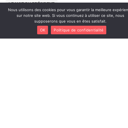
LE MOT DU PRÉSIDENT
Nous utilisons des cookies pour vous garantir la meilleure expérie
SORTIES
sur notre site web. Si vous continuez à utiliser ce site, nous
supposerons que vous en êtes satisfait.
ARCHIVES
OK
Politique de confidentialité
DERNIÈRES
LE CARS
NOUS
INFORMATIONS
TROUVER
L’association
MA.AT
Club
Les
Arcachonnais
Esplanade
de la
activités
Retraite
Georges
Sportive
Règlement
Pompidou,
intérieur
22 Bd
Mentions
Général
légales
Leclerc,
RGPD
33120
Arcachon