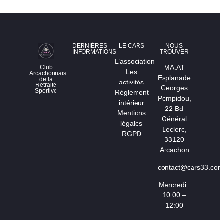
DERNIÈRES
LE CARS
NOUS
INFORMATIONS
TROUVER
L’association
MA.AT
Club
Les
Arcachonnais
Esplanade
de la
activités
Retraite
Georges
Sportive
Règlement
Pompidou,
intérieur
22 Bd
Mentions
Général
légales
Leclerc,
RGPD
33120
Arcachon
contact@cars33.co
Mercredi :
10:00 –
12:00