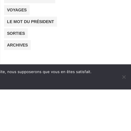
VOYAGES
LE MOT DU PRÉSIDENT
SORTIES
ARCHIVES
 site, nous supposerons que vous en êtes satisfait.
NOUS TROUVER
n
MA.AT Esplanade Georges