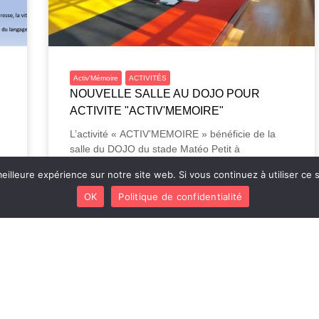
Activ'Mémoire
ACTIVITÉS
NOUVELLE SALLE AU DOJO POUR
ACTIVITE "ACTIV'MEMOIRE"
L’activité « ACTIV’MEMOIRE » bénéficie de la
salle du DOJO du stade Matéo Petit à
ARCACHON...
eilleure expérience sur notre site web. Si vous continuez à utiliser ce
Lire plus
OK
Politique de confidentialité
ERNIÈRES INFORMATIONS
LE CARS
L’associatio